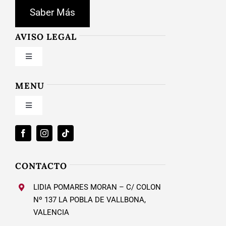
Saber Más
AVISO LEGAL
Toggle
Navigation
Condiciones de uso
MENU
Toggle
Política de privacidad
Navigation
Inicio
Ley de cookies
Nosotros
CONTACTO
Condiciones de contratación
LIDIA POMARES MORAN – C/ COLON
Calzado Mujer
Nº 137 LA POBLA DE VALLBONA,
VALENCIA
Envío y plazos entrega