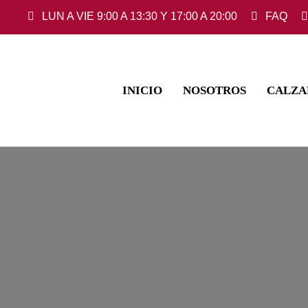
Saltar
LUN A VIE 9:00 A 13:30 Y 17:00 A 20:00
FAQ
al
contenido
INICIO
NOSOTROS
CALZA