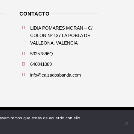
CONTACTO
LIDIA POMARES MORAN – C/
COLON Nº 137 LA POBLA DE
VALLBONA, VALENCIA
53257896Q
646041089
info@calzadosbanda.com
 asumiremos que estás de acuerdo con ello.