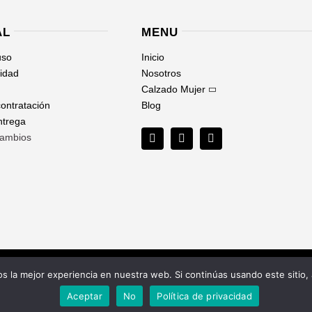
AL
MENU
uso
Inicio
cidad
Nosotros
Calzado Mujer
ontratación
Blog
ntrega
cambios
 la mejor experiencia en nuestra web. Si continúas usando este sitio,
Aceptar
No
Política de privacidad