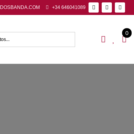
ADOSBANDA.COM
+34 646041089
0