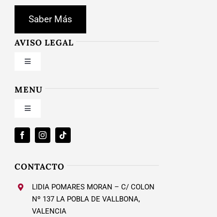
Saber Más
AVISO LEGAL
Toggle
Navigation
Condiciones de uso
MENU
Toggle
Política de privacidad
Navigation
Inicio
Ley de cookies
Nosotros
CONTACTO
Condiciones de contratación
LIDIA POMARES MORAN – C/ COLON
Calzado Mujer
Nº 137 LA POBLA DE VALLBONA,
VALENCIA
Envío y plazos entrega