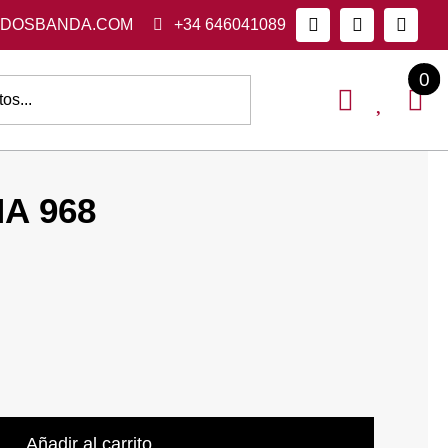
ADOSBANDA.COM
+34 646041089
0
A 968
Añadir al carrito