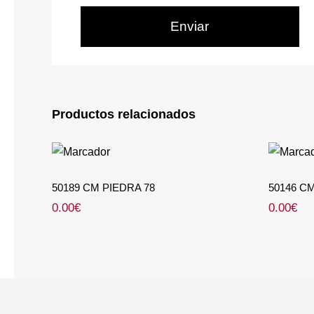
Productos relacionados
50189 CM PIEDRA 78
501
50189 CM PIEDRA 78
50146 C
0.00
€
0.00
€