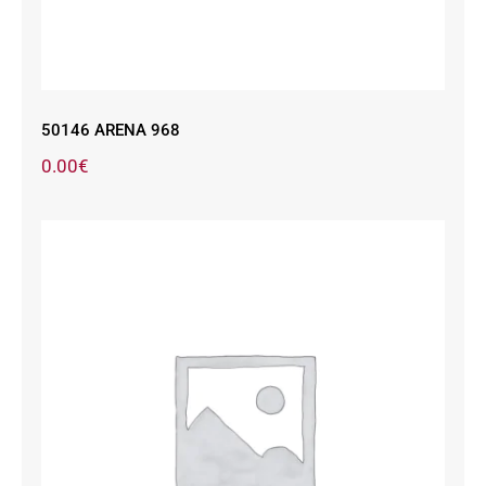
50146 ARENA 968
0.00
€
50146 CM WHISKY 1877