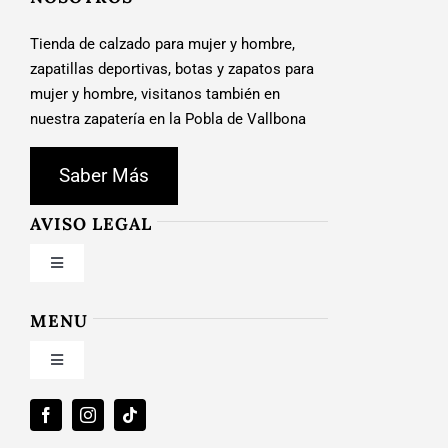
Tienda de calzado para mujer y hombre,
zapatillas deportivas, botas y zapatos para
mujer y hombre, visitanos también en
nuestra zapatería en la Pobla de Vallbona
Saber Más
AVISO LEGAL
Toggle
Navigation
Condiciones de uso
MENU
Toggle
Política de privacidad
Navigation
Inicio
Ley de cookies