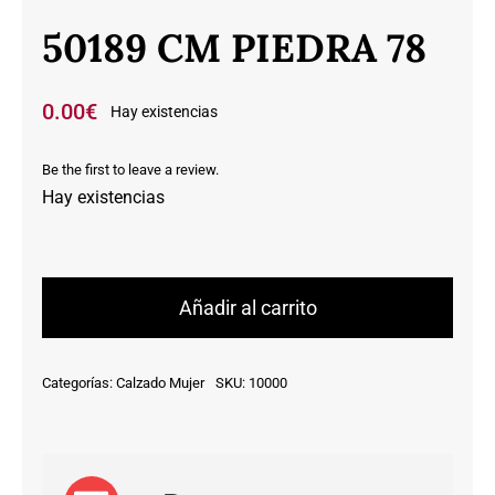
50189 CM PIEDRA 78
0.00
€
Hay existencias
Be the first to leave a review.
Hay existencias
50189
CM
Añadir al carrito
PIEDRA
78
Categorías:
Calzado Mujer
SKU:
10000
cantidad