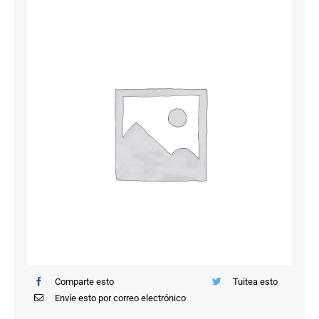
Saltar
al
contenido
Comparte esto
Tuitea esto
Envíe esto por correo electrónico