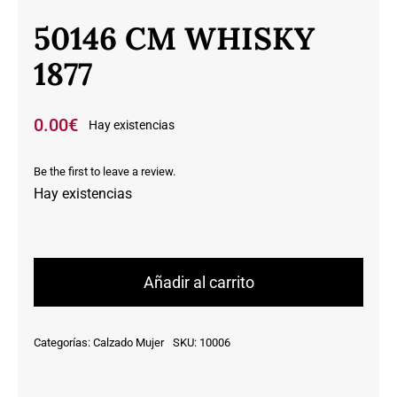
50146 CM WHISKY
1877
0.00
€
Hay existencias
Be the first to leave a review.
Hay existencias
50146
CM
Añadir al carrito
WHISKY
1877
Categorías:
Calzado Mujer
SKU:
10006
cantidad