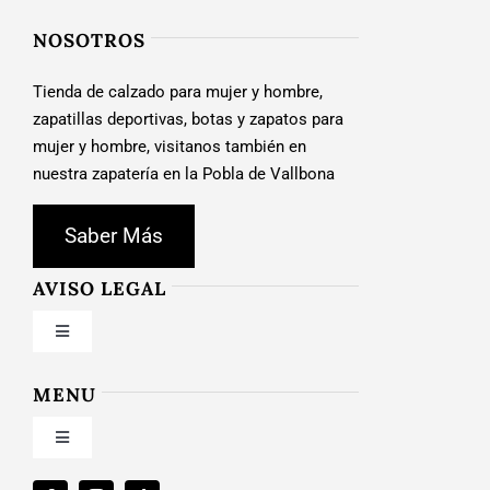
NOSOTROS
Tienda de calzado para mujer y hombre,
zapatillas deportivas, botas y zapatos para
mujer y hombre, visitanos también en
nuestra zapatería en la Pobla de Vallbona
Saber Más
AVISO LEGAL
Toggle
Navigation
Condiciones de uso
MENU
Toggle
Política de privacidad
Navigation