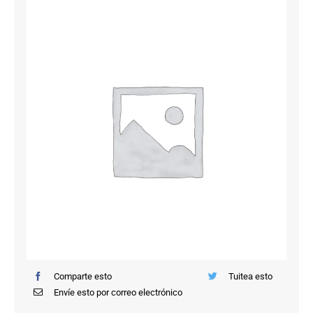
Saltar
al
contenido
Comparte esto
Tuitea esto
Envíe esto por correo electrónico