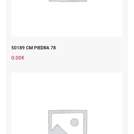
50189 CM PIEDRA 78
0.00
€
50146 ARENA 968