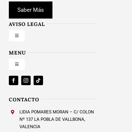
Saber Más
AVISO LEGAL
Toggle
Navigation
Condiciones de uso
MENU
Toggle
Política de privacidad
Navigation
Inicio
Ley de cookies
Nosotros
CONTACTO
Condiciones de contratación
LIDIA POMARES MORAN – C/ COLON
Calzado Mujer
Nº 137 LA POBLA DE VALLBONA,
VALENCIA
Envío y plazos entrega