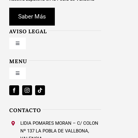
Saber Más
AVISO LEGAL
Toggle
Navigation
Condiciones de uso
MENU
Toggle
Política de privacidad
Navigation
Inicio
Ley de cookies
Nosotros
CONTACTO
Condiciones de contratación
LIDIA POMARES MORAN – C/ COLON
Calzado Mujer
Nº 137 LA POBLA DE VALLBONA,