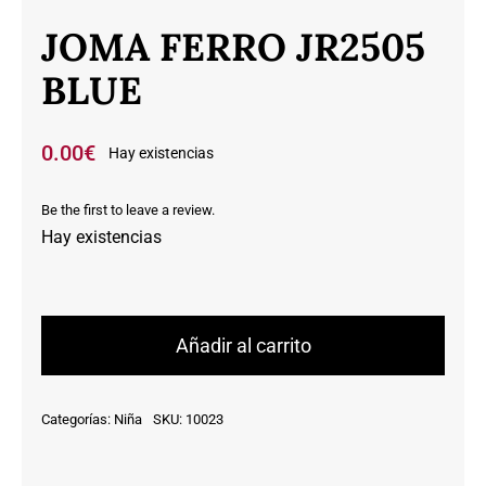
JOMA FERRO JR2505
BLUE
0.00
€
Hay existencias
Be the first to leave a review.
Hay existencias
JOMA
FERRO
Añadir al carrito
JR2505
BLUE
Categorías:
Niña
SKU:
10023
cantidad