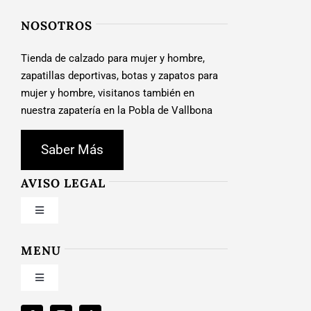
NOSOTROS
Tienda de calzado para mujer y hombre,
zapatillas deportivas, botas y zapatos para
mujer y hombre, visitanos también en
nuestra zapatería en la Pobla de Vallbona
Saber Más
AVISO LEGAL
Toggle
Navigation
Condiciones de uso
MENU
Toggle
Política de privacidad
Navigation