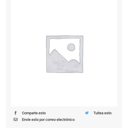
Saltar
al
contenido
Comparte esto
Tuitea esto
Envíe esto por correo electrónico