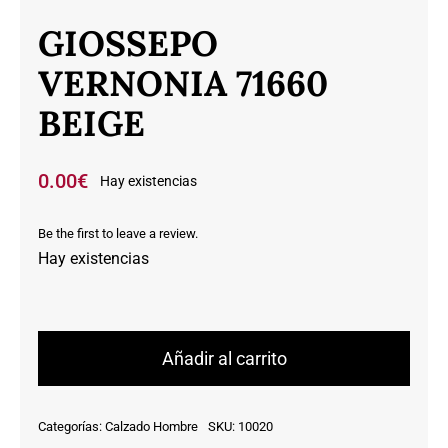
GIOSSEPO
VERNONIA 71660
BEIGE
0.00
€
Hay existencias
Be the first to leave a review.
Hay existencias
GIOSSEPO
VERNONIA
Añadir al carrito
71660
BEIGE
Categorías:
Calzado Hombre
SKU:
10020
cantidad