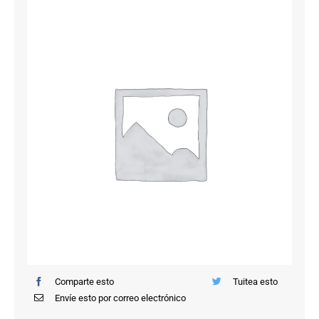
Saltar
al
contenido
Comparte esto
Tuitea esto
Envíe esto por correo electrónico