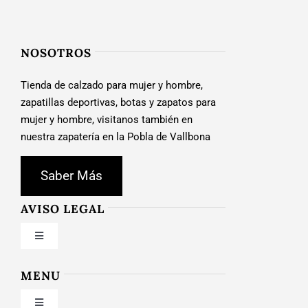
NOSOTROS
Tienda de calzado para mujer y hombre,
zapatillas deportivas, botas y zapatos para
mujer y hombre, visitanos también en
nuestra zapatería en la Pobla de Vallbona
Saber Más
AVISO LEGAL
Toggle
Navigation
Condiciones de uso
MENU
Toggle