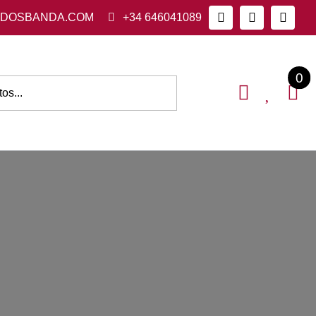
ADOSBANDA.COM
+34 646041089
0