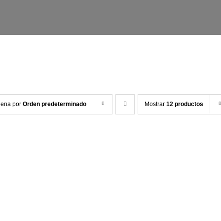
dena por
Orden predeterminado
Mostrar
12 productos