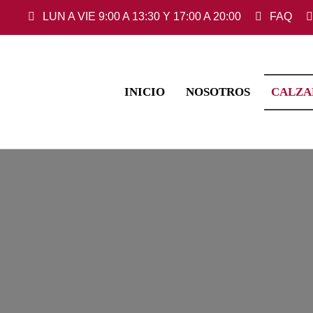
Saltar
LUN A VIE 9:00 A 13:30 Y 17:00 A 20:00
FAQ
al
contenido
INICIO
NOSOTROS
CALZA