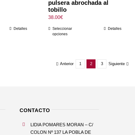
pulsera abrochada al
tobillo
38.00
€
Detalles
Seleccionar
Detalles
opciones
Anterior
1
2
3
Siguiente
CONTACTO
LIDIA POMARES MORAN – C/
COLON Nº 137 LA POBLA DE