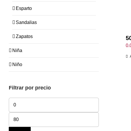
Esparto
Sandalias
Zapatos
5
0.
Niña
Niño
Filtrar por precio
Precio
mínimo
Precio
máximo