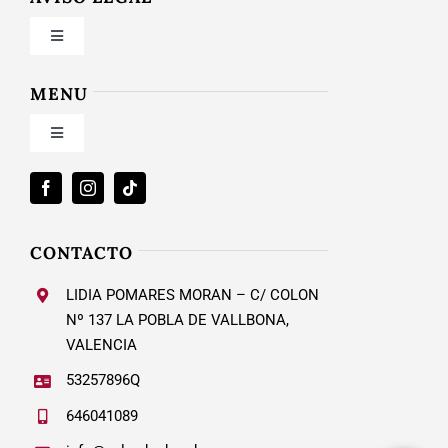
Toggle
Navigation
Condiciones de uso
MENU
Toggle
Política de privacidad
Navigation
Inicio
Ley de cookies
Nosotros
CONTACTO
Condiciones de contratación
LIDIA POMARES MORAN – C/ COLON
Calzado Mujer
Nº 137 LA POBLA DE VALLBONA,
VALENCIA
Envío y plazos entrega
53257896Q
Blog
646041089
Devoluciones y cambios