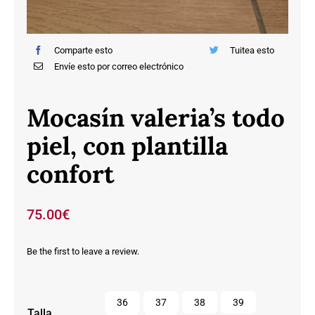
Comparte esto
Tuitea esto
Envíe esto por correo electrónico
Mocasín valeria’s todo
piel, con plantilla
confort
75.00
€
Be the first to leave a review.

36
37
38
39
Talla