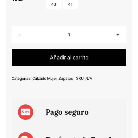
40
41
Mocasín
valeria's
todo
piel,
Añadir al carrito
con
plantilla
Categorías:
Calzado Mujer
,
Zapatos
SKU:
N/A
confort
cantidad
Pago seguro