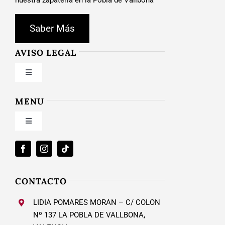
Saber Más
AVISO LEGAL
Toggle
Navigation
Condiciones de uso
MENU
Toggle
Política de privacidad
Navigation
Inicio
Ley de cookies
Nosotros
CONTACTO
Condiciones de contratación
LIDIA POMARES MORAN – C/ COLON
Calzado Mujer
Nº 137 LA POBLA DE VALLBONA,