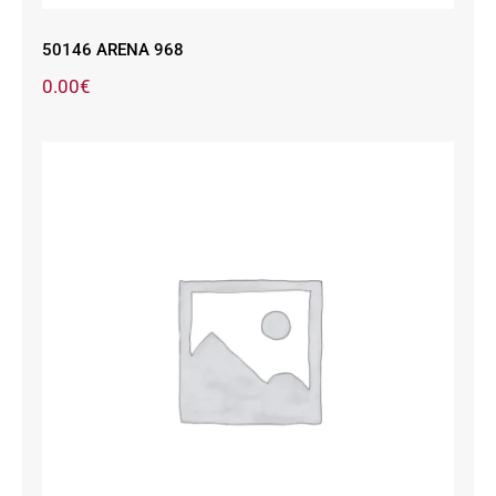
50146 ARENA 968
0.00
€
50146 CM WHISKY 1877