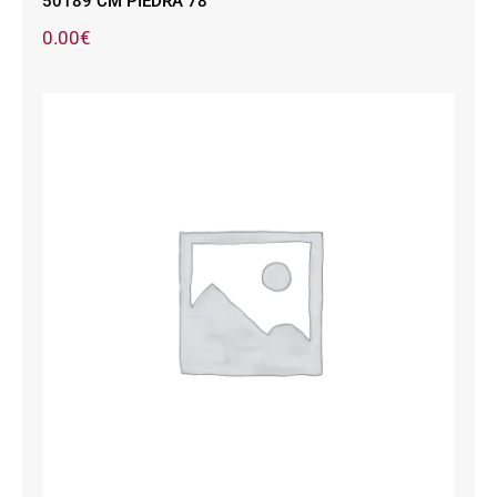
50189 CM PIEDRA 78
0.00
€
50146 ARENA 968