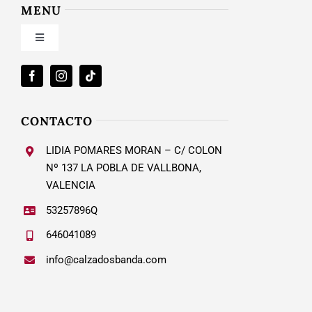
Condiciones de uso
MENU
Toggle
Política de privacidad
Navigation
Inicio
Ley de cookies
Nosotros
CONTACTO
Condiciones de contratación
LIDIA POMARES MORAN – C/ COLON
Calzado Mujer
Nº 137 LA POBLA DE VALLBONA,
VALENCIA
Envío y plazos entrega
53257896Q
Blog
646041089
Devoluciones y cambios
info@calzadosbanda.com
Desistimiento