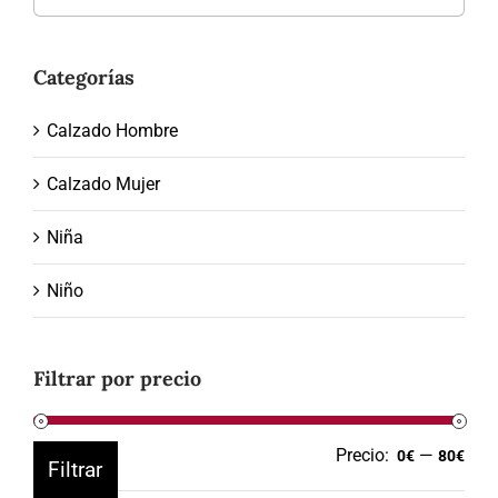
Categorías
Calzado Hombre
Calzado Mujer
Niña
Niño
Filtrar por precio
Precio:
—
Prec
Prec
0€
80€
Filtrar
mín
máx